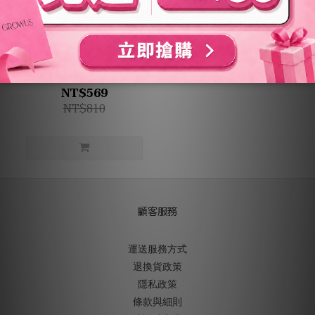
售完
[3件任選] 海鹽控油洗髮精
NT$569
NT$810
顧客服務
運送服務方式
退換貨政策
隱私政策
條款與細則