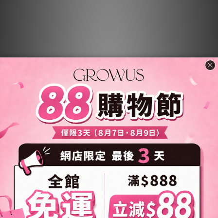
[3件任選] 海藻礦物修護洗髮
[3件任選] 珍珠粉免沖洗護髮
精
噴霧 EX
NT$569
NT$569
NT$810
NT$810